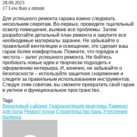
28.09.2023
17
Less than a minute
Для успешного ремонта гаража важно следовать
нескольким секретам. Во-первых, проведите тщательный
осмотр помещения, выявив все проблемы. Затем
разработайте детальный план ремонта и закупите все
необходимые материалы заранее. Не забывайте о
правильной вентиляции и освещении, это сделает ваш
гараж более комфортным. Помните, что порядок и
чистота – залог успешного ремонта. Не бойтесь
пробовать новые идеи и творчески подходить к
оформлению интерьера. И, конечно, не забывайте о
безопасности – используйте защитное снаряжение и
следите за правильным использованием инструментов.
Следуя этим советам, вы сможете превратить свой гараж
в уютное и функциональное пространство.
Tags
Виниловый сайдинг
Гидроизоляция квартиры
Ламинат
для пола
Ремонт кухни
Строительство бань
Утепление
балкона
Facebook
Twitter
LinkedIn
Tumblr
Pinterest
Reddit
VKontakte
Odnoklassniki
Skype
WhatsApp
Telegram
Viber
Share
Print
via
Email