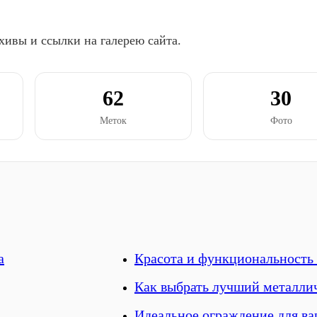
хивы и ссылки на галерею сайта.
62
30
Меток
Фото
а
Красота и функциональность
Как выбрать лучший металли
Идеальное ограждение для ва