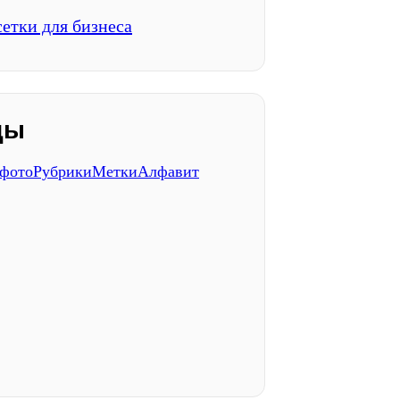
етки для бизнеса
ды
 фото
Рубрики
Метки
Алфавит