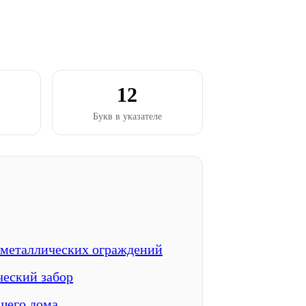
12
Букв в указателе
 металлических ограждений
ческий забор
шего дома