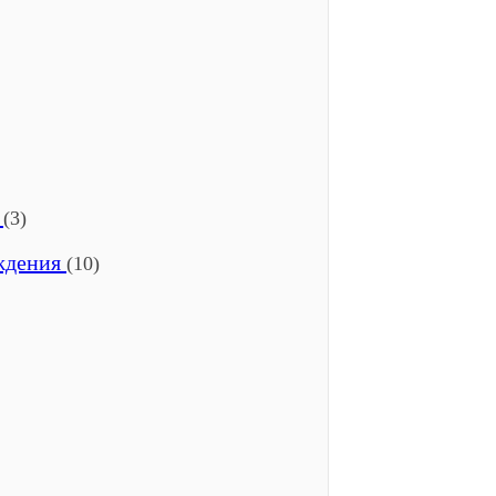
я
(3)
аждения
(10)