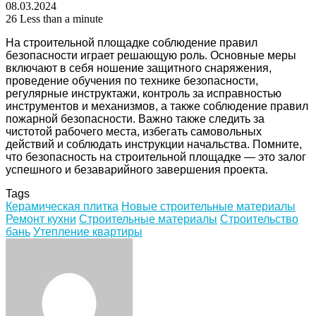
08.03.2024
26
Less than a minute
На строительной площадке соблюдение правил
безопасности играет решающую роль. Основные меры
включают в себя ношение защитного снаряжения,
проведение обучения по технике безопасности,
регулярные инструктажи, контроль за исправностью
инструментов и механизмов, а также соблюдение правил
пожарной безопасности. Важно также следить за
чистотой рабочего места, избегать самовольных
действий и соблюдать инструкции начальства. Помните,
что безопасность на строительной площадке — это залог
успешного и безаварийного завершения проекта.
Tags
Керамическая плитка
Новые строительные материалы
Ремонт кухни
Строительные материалы
Строительство
бань
Утепление квартиры
Facebook
Twitter
LinkedIn
Tumblr
Pinterest
Reddit
VKontakte
Odnoklassniki
Skype
WhatsApp
Telegram
Viber
Share
Print
via
Email