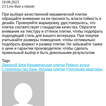
18.08.2023
23
Less than a minute
При выборе качественной керамической плитки
обращайте внимание на ее прочность, влагостойкость и
дизайн. Проверяйте маркировку, удостоверьтесь, что
плитка соответствует стандартам качества. Обратите
внимание на текстуру и оттенок плитки, чтобы подобрать
подходящий стиль для вашего интерьера. При покупке
учитывайте размеры помещения, чтобы оптимально
подобрать формат и размер плитки. Не забывайте также
о цене и гарантии производителя, чтобы сделать
правильный выбор и быть довольными результатом.
Tags
Дверной блок
Керамическая плитка
Ремонт кухни
Строительство бань
Укладка плитки
Утепление квартиры
Facebook
Twitter
LinkedIn
Tumblr
Pinterest
Reddit
VKontakte
Odnoklassniki
Skype
WhatsApp
Telegram
Viber
Share
Print
via
Email