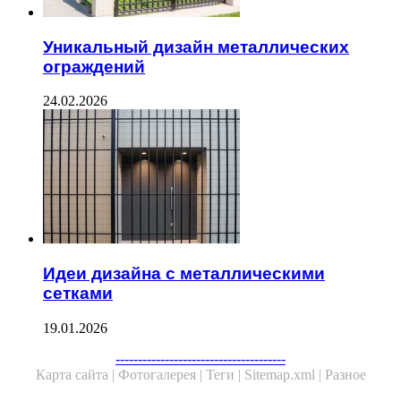
Уникальный дизайн металлических
ограждений
24.02.2026
Идеи дизайна с металлическими
сетками
19.01.2026
Facebook
Twitter
WhatsApp
Telegram
--------------------------------------
Карта сайта |
Фотогалерея |
Теги |
Sitemap.xml |
Разное