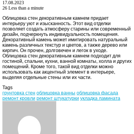
17.08.2023
26
Less than a minute
Облицовка стен декоративным камнем придает
интерьеру уют и изысканность. Этот вид отделки
позволяет создать атмосферу старины или современный
дизайн, подчеркнуть индивидуальность помещения.
Декоративный камень может имитировать натуральный
камень различных текстур и цветов, а также дерево или
кирпич. Он прочен, долговечен и легок в уходе.
Облицовка стен декоративным камнем подходит для
гостиной, спальни, кухни, ванной комнаты, холла и других
помещений. Кроме того, такой вид отделки можно
использовать как акцентный элемент в интерьере,
выделяя отдельные стены или их части.
Tags
грунтовка стен
облицовка ванны
облицовка фасада
ремонт кровли
ремонт штукатурки
укладка ламината
Facebook
Twitter
LinkedIn
Tumblr
Pinterest
Reddit
VKontakte
Odnoklassniki
Skype
WhatsApp
Telegram
Viber
Share
Print
via
Email