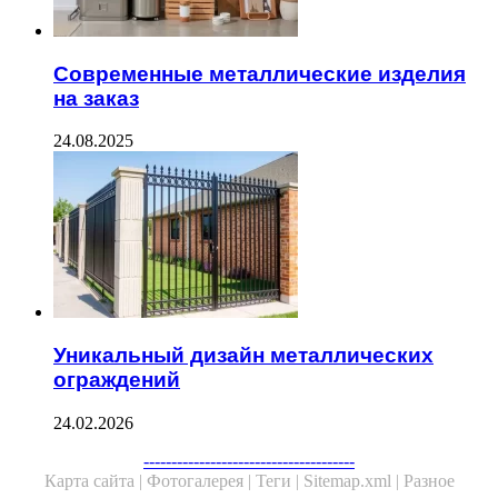
Современные металлические изделия
на заказ
24.08.2025
Уникальный дизайн металлических
ограждений
24.02.2026
Facebook
Twitter
WhatsApp
Telegram
--------------------------------------
Карта сайта |
Фотогалерея |
Теги |
Sitemap.xml |
Разное