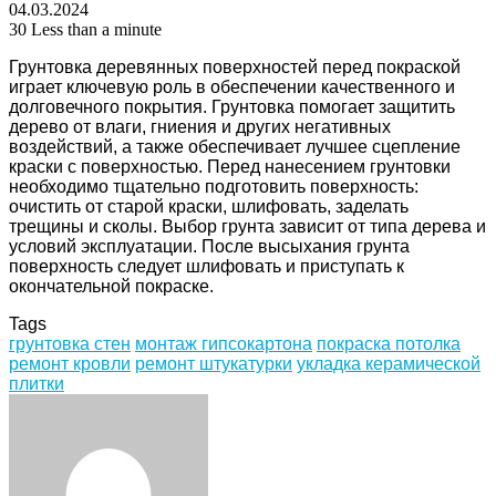
04.03.2024
30
Less than a minute
Грунтовка деревянных поверхностей перед покраской
играет ключевую роль в обеспечении качественного и
долговечного покрытия. Грунтовка помогает защитить
дерево от влаги, гниения и других негативных
воздействий, а также обеспечивает лучшее сцепление
краски с поверхностью. Перед нанесением грунтовки
необходимо тщательно подготовить поверхность:
очистить от старой краски, шлифовать, заделать
трещины и сколы. Выбор грунта зависит от типа дерева и
условий эксплуатации. После высыхания грунта
поверхность следует шлифовать и приступать к
окончательной покраске.
Tags
грунтовка стен
монтаж гипсокартона
покраска потолка
ремонт кровли
ремонт штукатурки
укладка керамической
плитки
Facebook
Twitter
LinkedIn
Tumblr
Pinterest
Reddit
VKontakte
Odnoklassniki
Skype
WhatsApp
Telegram
Viber
Share
Print
via
Email